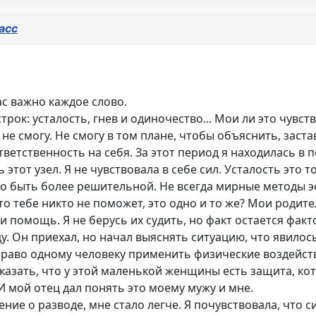
асс
с важно каждое слово.
рок: усталость, гнев и одиночество... Мои ли это чувст
ь не смогу. Не смогу в том плане, чтобы объяснить, заст
ветственность на себя. За этот период я находилась в п
этот узел. Я не чувствовала в себе сил. Усталость это 
было быть более решительной. Не всегда мирные методы 
о тебе никто не поможет, это одно и то же? Мои родите
ли помощь. Я не берусь их судить, но факт остается фак
у. Он приехал, но начал выяснять ситуацию, что явилось
раво одному человеку применить физические воздействи
казать, что у этой маленькой женщины есть защита, ко
 И мой отец дал понять это моему мужу и мне.
ение о разводе, мне стало легче. Я почувствовала, что с