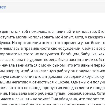
асс
для того, чтоб пожаловаться или найти виноватых. Это в
 поступить могли использовать мой опыт. Хотя, у каждого
бабушка. На протяжении всего этого времени у нас были
омневалась в правильности своих суждений. Сейчас все 
 хорошего из этого не получится. Вообщем, бабушка, ка
е всего, она не удовлетворена была воспитанием собст
 начала заниматься с моим сыном, что это явный переб
темы вперед, чтоб и за классную работу он получал тольк
вную секцию, они готовят домашнее задание круглые сут
льшим негативом отностиься к школе. Однажы он получи
онял что это не выход, пропустил еще два листа и продо
ния. Называла мего ребенка тупым, безалаберным. Хотя
чего и слышать не хочет! Она убеждена, что творит тол
прививает любовь к школе, но на самом деле - ненавис