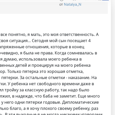
от
Natalya_N
се понятно, я мать, это моя ответственность. А
 своя ситуация... Сегодня мой сын посещает 4
 напряженные отношения, которые в конец
очевидно, я была не права. Когда сомневалась в
к я думаю, использовала моего ребенка в
венных детей и проецируя на моего ребенка
ор. Только пятерка это хорошая отметка,
о пятерки. За остальные отметки - наказание. На
ки. У ребенка нет свободного времени даже в
л тройку за классную работу, так надо было
лжил, в надежде, что баба не заметит. Еще много
 у него одни пятерки годовые. Дипломатические
ько благо, а я хочу плохого своему ребенку, раз
ть. В эти выходные я не могла никакими уговорами