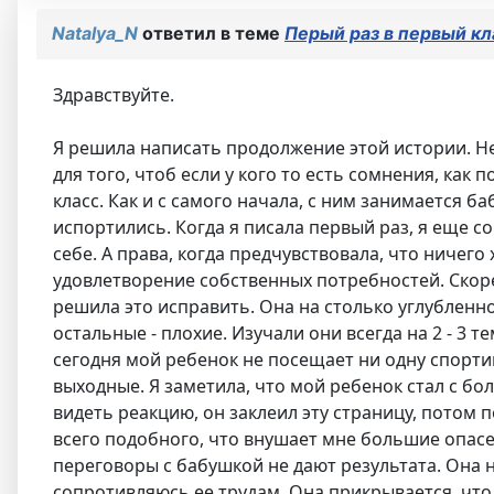
Natalya_N
ответил в теме
Перый раз в первый кл
Здравствуйте.
Я решила написать продолжение этой истории. Не 
для того, чтоб если у кого то есть сомнения, как
класс. Как и с самого начала, с ним занимается 
испортились. Когда я писала первый раз, я еще с
себе. А права, когда предчувствовала, что ничего
удовлетворение собственных потребностей. Скоре
решила это исправить. Она на столько углубленно
остальные - плохие. Изучали они всегда на 2 - 3 
сегодня мой ребенок не посещает ни одну спорти
выходные. Я заметила, что мой ребенок стал с бо
видеть реакцию, он заклеил эту страницу, потом п
всего подобного, что внушает мне большие опасе
переговоры с бабушкой не дают результата. Она ни
сопротивляюсь ее трудам. Она прикрывается, что 