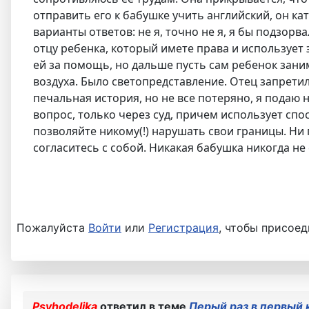
отправить его к бабушке учить английский, он ка
варианты ответов: не я, точно не я, я бы подзорва
отцу ребенка, который имете права и использует э
ей за помощь, но дальше пусть сам ребенок заним
воздуха. Было светопредставление. Отец запрети
печальная история, но не все потеряно, я подаю 
вопрос, только через суд, причем использует спос
позволяйте никому(!) нарушать свои границы. Ни 
согласитесь с собой. Никакая бабушка никогда не
Пожалуйста
Войти
или
Регистрация
, чтобы присоед
Psyhodelika
ответил в теме
Перый раз в первый 