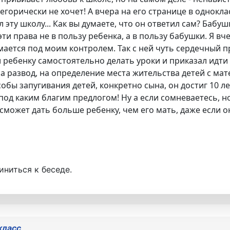
тегорически не хочет! А вчера на его странице в однокл
л эту школу... Как вы думаете, что он ответил сам? Баб
ти права не в пользу ребенка, а в пользу бабушки. Я вч
ается под моим контролем. Так с ней чуть сердечный пр
л ребенку самостоятельно делать уроки и приказал идт
на развод, на определение места жительства детей с м
обы запугивания детей, конкретно сына, он достиг 10 ле
под каким благим предлогом! Ну а если сомневаетесь, но
 сможет дать больше ребенку, чем его мать, даже если о
иниться к беседе.
класс