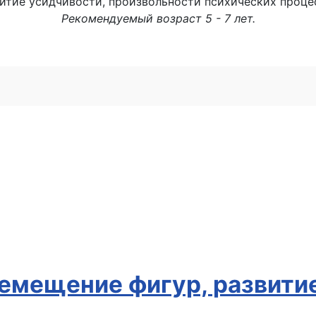
итие усидчивости, произвольности психических проце
Рекомендуемый возраст 5 - 7 лет.
ремещение фигур, развити