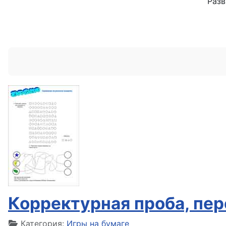
Разв
Корректурная проба, пе
Информация о материале
Категория:
Игры на бумаге