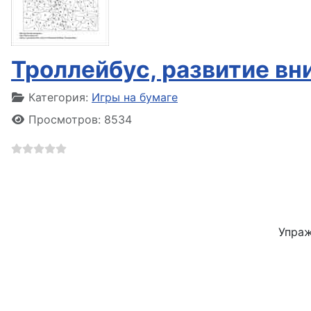
Троллейбус, развитие вн
Информация о материале
Категория:
Игры на бумаге
Просмотров: 8534
Упраж